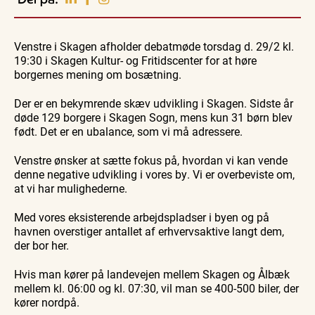
Vendsyssel
Guidede ture
Guidede ture
Familie
Find aktuelle oplevelser, koncerter, kultur,
Oplev
Rundvisning
Se
natur og lokale events.
Venstre i Skagen afholder debatmøde torsdag d. 29/2 kl.
Skagen
på S. 486
Skagen
med
Sajoni
fra
19:30 i Skagen Kultur- og Fritidscenter for at høre
Se events
7. aug.
7. aug.
7. aug.
Bedford
søsiden
borgernes mening om bosætning.
bussen
med
fra 1937
Postbåd
Tunø
Der er en bekymrende skæv udvikling i Skagen. Sidste år
døde 129 borgere i Skagen Sogn, mens kun 31 børn blev
født. Det er en ubalance, som vi må adressere.
Venstre ønsker at sætte fokus på, hvordan vi kan vende
denne negative udvikling i vores by. Vi er overbeviste om,
at vi har mulighederne.
Med vores eksisterende arbejdspladser i byen og på
havnen overstiger antallet af erhvervsaktive langt dem,
der bor her.
Hvis man kører på landevejen mellem Skagen og Ålbæk
mellem kl. 06:00 og kl. 07:30, vil man se 400-500 biler, der
kører nordpå.