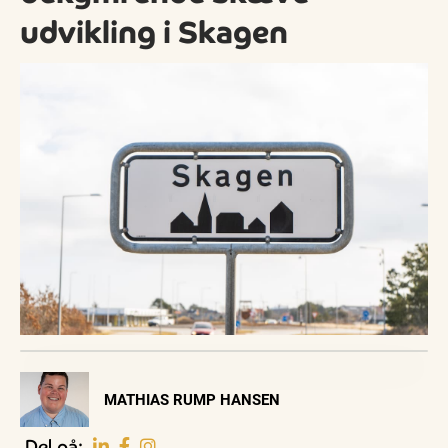
udvikling i Skagen
Visit Vendsyssel
MATHIAS RUMP HANSEN
EVENTKALENDER
Oplev events i
Del på: