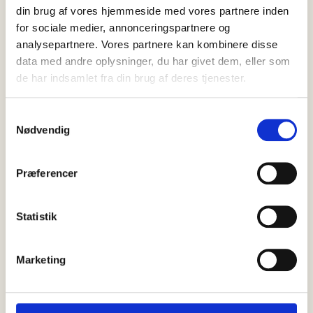
din brug af vores hjemmeside med vores partnere inden
for sociale medier, annonceringspartnere og
analysepartnere. Vores partnere kan kombinere disse
data med andre oplysninger, du har givet dem, eller som
de har indsamlet fra din brug af deres tjenester.
06 august, 2026
Det sker
Skagen Fiskerestaurant inviterer til
Samtykkevalg
Nødvendig
Svin & Grin
Hvad sker der, når hele Danmarks nationalret kombineres med
stand-up og udsigt over Skagen Havn? Det kan gæsterne finde
Præferencer
ud…
Statistik
Marketing