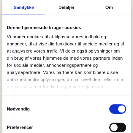
Jeg mener de fysiske butikker skal være bedre end i dag
til at synliggøre en smittende salgsglæde, der gør
Samtykke
Detaljer
Om
kunderne glade.
Danske detaillister skal opprioritere salget, og ledelsen
Denne hjemmeside bruger cookies
skal sørge for, at der er en salgs- og servicekultur i
butikken.
Vi bruger cookies til at tilpasse vores indhold og
annoncer, til at vise dig funktioner til sociale medier og til
også nået til en fase, hvor de røde lamper begynder at
at analysere vores trafik. Vi deler også oplysninger om
blinke. Se på hvad der sker omkring Facebook, Instagram,
din brug af vores hjemmeside med vores partnere inden
Google m.fl.og
for sociale medier, annonceringspartnere og
Hvad har du mere at bringe danske detaillister?
analysepartnere. Vores partnere kan kombinere disse
data med andre oplysninger, du har givet dem, eller som
Et dejligt spørgsmål at besvare.
de har indsamlet fra din brug af deres tjenester.
Med mine 58 års erfaring som detailhandelskonsulent, og
min appetit på alt det nye der sker med robotter, 3D print,
Samtykkevalg
selvkørende biler, droner og butikker uden personale er
Nødvendig
min udfordring, at sikre balancen mellem mine mange års
erfaringer og alt det nye.
Præferencer
Alle har blikket stift rettet fremad, og alle er fokuseret på