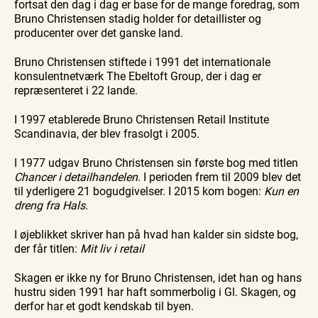
fortsat den dag i dag er base for de mange foredrag, som
Bruno Christensen stadig holder for detaillister og
producenter over det ganske land.
Bruno Christensen stiftede i 1991 det internationale
konsulentnetværk The Ebeltoft Group, der i dag er
repræsenteret i 22 lande.
I 1997 etablerede Bruno Christensen Retail Institute
Scandinavia, der blev frasolgt i 2005.
I 1977 udgav Bruno Christensen sin første bog med titlen
Chancer i detailhandelen
. I perioden frem til 2009 blev det
til yderligere 21 bogudgivelser. I 2015 kom bogen:
Kun en
dreng fra Hals.
I øjeblikket skriver han på hvad han kalder sin sidste bog,
der får titlen:
Mit liv i retail
Skagen er ikke ny for Bruno Christensen, idet han og hans
hustru siden 1991 har haft sommerbolig i Gl. Skagen, og
derfor har et godt kendskab til byen.