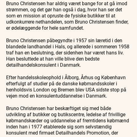
Bruno Christensen har aldrig været bange for at gå imod
strømmen, og det gør han også i dag, hvor han ser det
som en mission at opruste de fysiske butikker til at
udkonkurrere nethandelen, som Bruno Christensen finder,
er ødelæggende for hele samfundet.
Bruno Christensen påbegyndte i 1957 sin læretid i den
blandede landhandel i Hals, og allerede i sommeren 1958
traf han en beslutning, der sidenhen har været hans liv.
Han besluttede at han ville blive den bedste
detailhandelskonsulent i Danmark.
Efter handelsskoleophold i Ålborg, Århus og København
efterfulgt af studier på de danske købmandsskoler i
henholdsvis London og Bremen blev USA sidste stop på
vejen mod en konsulentuddannelse i Danmark.
Bruno Christensen har beskæftiget sig med både
udvikling af butikker og butikscentre, ledelse af frivillige
købmandskæder og uddannelse af fremtidens købmænd
inden han i 1977 etablerede sig som selvstændig
konsulent med firmaet Detailhandels Promotion, der