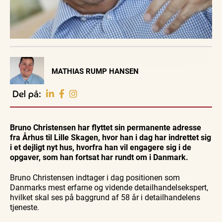
Visit Vendsyssel
MATHIAS RUMP HANSEN
EVENTKALENDER
Oplev events i
Del på:
Vendsyssel
Guidede ture
Guidede ture
Familie
Find aktuelle oplevelser, koncerter, kultur,
Oplev
Oplev
Se
natur og lokale events.
Bruno Christensen har flyttet sin permanente adresse
Skagen
Skagen
Skagen
med
med
fra
fra Århus til Lille Skagen, hvor han i dag har indrettet sig
Se events
9. aug.
9. aug.
9. aug.
Bedford
Bedford
søsiden
i et dejligt nyt hus, hvorfra han vil engagere sig i de
bussen
bussen
med
fra 1937
fra 1937
Postbåd
opgaver, som han fortsat har rundt om i Danmark.
Tunø
Bruno Christensen indtager i dag positionen som
Danmarks mest erfarne og vidende detailhandelsekspert,
hvilket skal ses på baggrund af 58 år i detailhandelens
tjeneste.