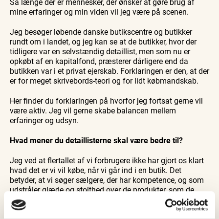
Så længe der er mennesker, der ønsker at gøre brug af
mine erfaringer og min viden vil jeg være på scenen.
Jeg besøger løbende danske butikscentre og butikker
rundt om i landet, og jeg kan se at de butikker, hvor der
tidligere var en selvstændig detaillist, men som nu er
opkøbt af en kapitalfond, præsterer dårligere end da
butikken var i et privat ejerskab. Forklaringen er den, at der
er for meget skrivebords-teori og for lidt købmandskab.
Her finder du forklaringen på hvorfor jeg fortsat gerne vil
være aktiv. Jeg vil gerne skabe balancen mellem
erfaringer og udsyn.
Hvad mener du detaillisterne skal være bedre til?
Jeg ved at flertallet af vi forbrugere ikke har gjort os klart
hvad det er vi vil købe, når vi går ind i en butik. Det
betyder, at vi søger sælgere, der har kompetence, og som
udstråler glæde og stolthed over de produkter, som de
præsenterer for kunden.