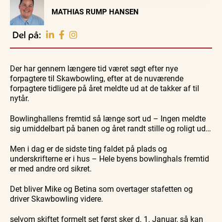
Visit Vendsyssel
MATHIAS RUMP HANSEN
EVENTKALENDER
Oplev events i
Del på:
Vendsyssel
Workshop
Guidede ture
Udeliv
Find aktuelle oplevelser, koncerter, kultur,
Hajdissektion
Oplev
Ravtur
natur og lokale events.
Der har gennem længere tid været søgt efter nye
på
Skagen
og
Naturhistorisk
med
kystvand
forpagtere til Skawbowling, efter at de nuværende
Se events
6. aug.
6. aug.
6. aug.
Museum
Bedford
forpagtere tidligere på året meldte ud at de takker af til
bussen
fra 1937
nytår.
Bowlinghallens fremtid så længe sort ud – Ingen meldte
sig umiddelbart på banen og året randt stille og roligt ud…
Men i dag er de sidste ting faldet på plads og
underskrifterne er i hus – Hele byens bowlinghals fremtid
er med andre ord sikret.
Det bliver Mike og Betina som overtager stafetten og
driver Skawbowling videre.
selvom skiftet formelt set først sker d. 1. Januar, så kan