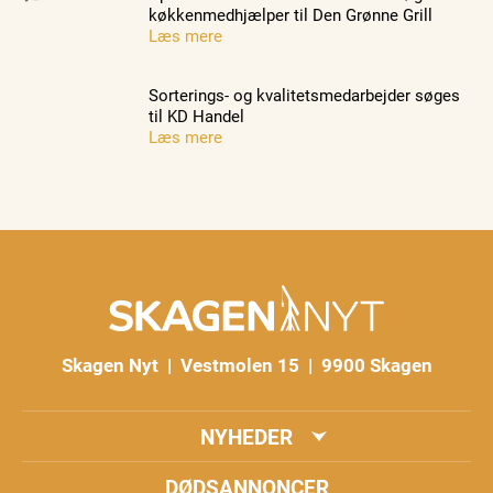
køkkenmedhjælper til Den Grønne Grill
Læs mere
Sorterings- og kvalitetsmedarbejder søges
til KD Handel
Læs mere
Skagen Nyt | Vestmolen 15 | 9900 Skagen
NYHEDER
DØDSANNONCER