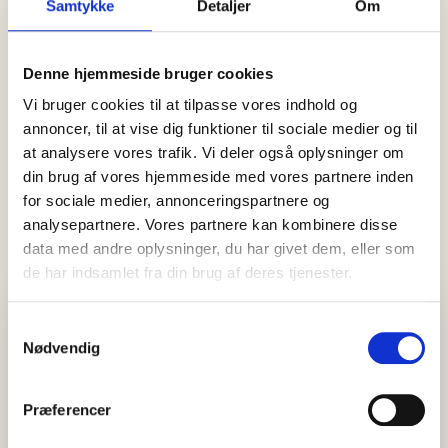
Samtykke
Detaljer
Om
05 august, 2026
Nyheder
Denne hjemmeside bruger cookies
NÜ Skagen fejrer 25 år – og Stina
Vi bruger cookies til at tilpasse vores indhold og
har været med hele vejen
annoncer, til at vise dig funktioner til sociale medier og til
at analysere vores trafik. Vi deler også oplysninger om
I et kvart århundrede har NÜ været en del af butikslivet i
Skagen. Denne uge fejrer modebutikken sit 25-års jubilæum…
din brug af vores hjemmeside med vores partnere inden
for sociale medier, annonceringspartnere og
analysepartnere. Vores partnere kan kombinere disse
data med andre oplysninger, du har givet dem, eller som
de har indsamlet fra din brug af deres tjenester.
Visit Vendsyssel
Samtykkevalg
EVENTKALENDER
Oplev events i Vendsyssel
Nødvendig
Find aktuelle oplevelser, koncerter, kultur, natur og lokale
events.
Præferencer
Se events