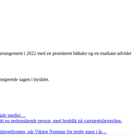
arrangement i 2022 med en prominent båltaler og en markant udvidet
 begærede sagen i byrådet.
ociale medier…
oliti nu nedenstående person, med henblik på varetægtsfængsling.
ydstogtfronten, når Viking Neptune for tredje gang i år…