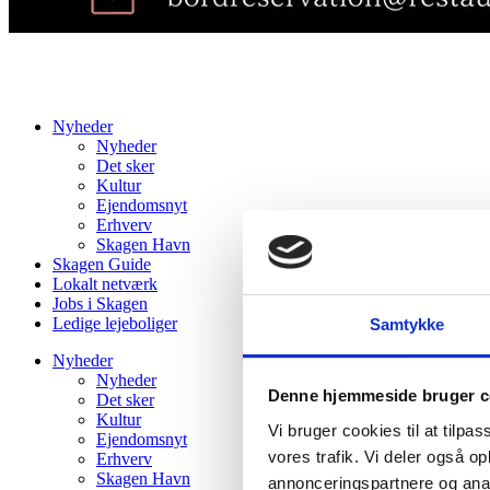
Nyheder
Nyheder
Det sker
Kultur
Ejendomsnyt
Erhverv
Skagen Havn
Skagen Guide
Lokalt netværk
Jobs i Skagen
Ledige lejeboliger
Samtykke
Nyheder
Nyheder
Denne hjemmeside bruger c
Det sker
Kultur
Vi bruger cookies til at tilpas
Ejendomsnyt
vores trafik. Vi deler også 
Erhverv
Skagen Havn
annonceringspartnere og anal