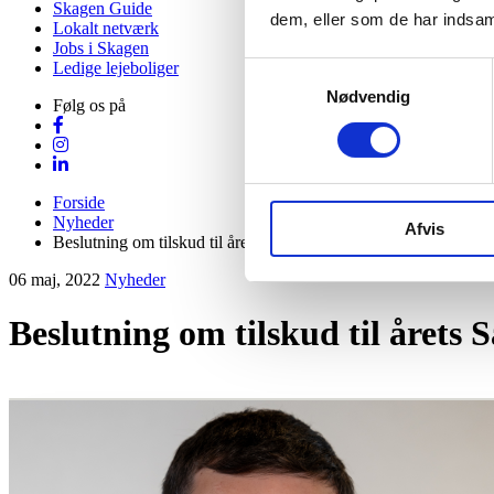
Skagen Guide
dem, eller som de har indsaml
Lokalt netværk
Jobs i Skagen
Ledige lejeboliger
Samtykkevalg
Nødvendig
Følg os på
Forside
Nyheder
Afvis
Beslutning om tilskud til årets Sankt Hans bål udskudt
06 maj, 2022
Nyheder
Beslutning om tilskud til årets
Visit Vendsyssel