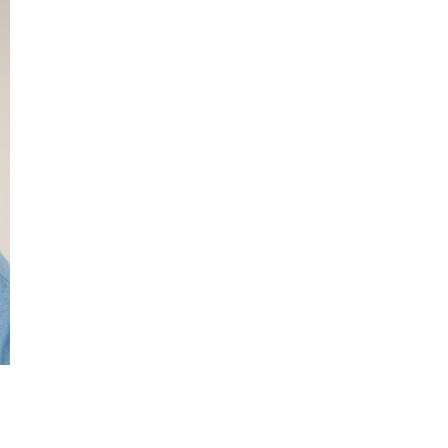
Guidede ture
Familie
dford
Oplev Skagen med Bedford
Se Skagen fra søsiden 
bussen fra 1937
Postbåden Tunø
8. aug.
8. aug.