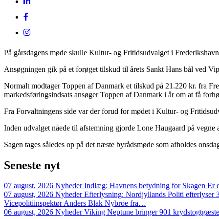
På gårsdagens møde skulle Kultur- og Fritidsudvalget i Frederiksh
Ansøgningen gik på et forøget tilskud til årets Sankt Hans bål ved Vip
Normalt modtager Toppen af Danmark et tilskud på 21.220 kr. fra Fr
markedsføringsindsats ansøger Toppen af Danmark i år om at få forhøje
Fra Forvaltningens side var der forud for mødet i Kultur- og Fritidsudv
Inden udvalget nåede til afstemning gjorde Lone Haugaard på vegne af
Sagen tages således op på det næste byrådsmøde som afholdes onsdag
Seneste
nyt
07 august, 2026
Nyheder
Indlæg: Havnens betydning for Skagen
Er 
07 august, 2026
Nyheder
Efterlysning: Nordjyllands Politi efterlyser
Vicepolitiinspektør Anders Blak Nybroe fra…
06 august, 2026
Nyheder
Viking Neptune bringer 901 krydstogtgæste