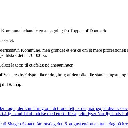
avn Kommune behandle en ansøgning fra Toppen af Danmark.
pefyret.
ederikshavn Kommune, men grundet et ønske om et mere professionelt 
t tilskuddet til 70.000 kr.
alget lagt op til et afslag på ansøgningen.
 Venstres byrådspolitikere dog brug af den såkaldte standsningsret og
 d. 18. maj.
der noget, der kan få mig op i det røde felt, er det, når jeg på diverse s
 30-årig mand
I forbindelse med en straffesag efterlyser Nordjyllands P
r til Skagen
Skagen får torsdag den 6. august endnu en travl dag på kr