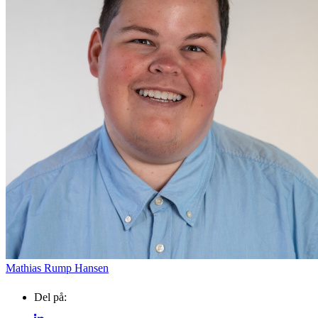
EVENTKALENDER
Oplev events i
Vendsyssel
Guidede ture
Find aktuelle oplevelser, koncerter, kultur,
Oplev Skagen med Be
natur og lokale events.
bussen fra 1937
Se events
8. aug.
Mathias Rump Hansen
Del på: