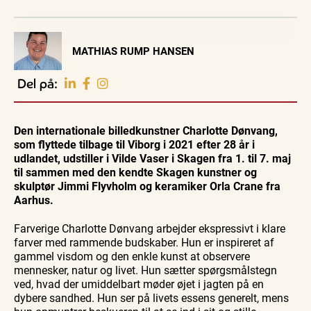
Visit Vendsyssel
MATHIAS RUMP HANSEN
EVENTKALENDER
Oplev events i
Del på:
Vendsyssel
Guidede ture
Guidede ture
Familie
Find aktuelle oplevelser, koncerter, kultur,
Oplev
Rundvisning
Se
natur og lokale events.
Den internationale billedkunstner Charlotte Dønvang,
Skagen
på S. 486
Skagen
med
Sajoni
fra
som flyttede tilbage til Viborg i 2021 efter 28 år i
Se events
7. aug.
7. aug.
7. aug.
Bedford
søsiden
udlandet, udstiller i Vilde Vaser i Skagen fra 1. til 7. maj
bussen
med
fra 1937
Postbåd
til sammen med den kendte Skagen kunstner og
Tunø
skulptør Jimmi Flyvholm og keramiker Orla Crane fra
Aarhus.
Farverige Charlotte Dønvang arbejder ekspressivt i klare
farver med rammende budskaber. Hun er inspireret af
gammel visdom og den enkle kunst at observere
mennesker, natur og livet. Hun sætter spørgsmålstegn
ved, hvad der umiddelbart møder øjet i jagten på en
dybere sandhed. Hun ser på livets essens generelt, mens