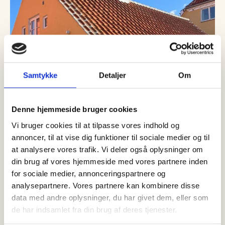
Samtykke
Detaljer
Om
Denne hjemmeside bruger cookies
Vi bruger cookies til at tilpasse vores indhold og
annoncer, til at vise dig funktioner til sociale medier og til
08 juli, 2026
Kultur
at analysere vores trafik. Vi deler også oplysninger om
Skagens egen kunstner vender
din brug af vores hjemmeside med vores partnere inden
hjem – Galleri Juul inviterer til stor
for sociale medier, annonceringspartnere og
sommerudstilling
analysepartnere. Vores partnere kan kombinere disse
data med andre oplysninger, du har givet dem, eller som
Efter en særdeles vellykket åbning i påsken fortsætter Galleri
Juul udviklingen i Skagen med årets store sommerudstilling
de har indsamlet fra din brug af deres tjenester.
“Stille Strømme”, der…