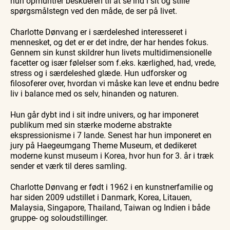
hun opmuntrer beskueren til at se ind i sit og stille
spørgsmålstegn ved den måde, de ser på livet.
Charlotte Dønvang er i særdeleshed interesseret i
mennesket, og det er er det indre, der har hendes fokus.
Gennem sin kunst skildrer hun livets multidimensionelle
facetter og især følelser som f.eks. kærlighed, had, vrede,
stress og i særdeleshed glæde. Hun udforsker og
filosoferer over, hvordan vi måske kan leve et endnu bedre
liv i balance med os selv, hinanden og naturen.
Hun går dybt ind i sit indre univers, og har imponeret
publikum med sin stærke moderne abstrakte
ekspressionisme i 7 lande. Senest har hun imponeret en
jury på Haegeumgang Theme Museum, et dedikeret
moderne kunst museum i Korea, hvor hun for 3. år i træk
sender et værk til deres samling.
Charlotte Dønvang er født i 1962 i en kunstnerfamilie og
har siden 2009 udstillet i Danmark, Korea, Litauen,
Malaysia, Singapore, Thailand, Taiwan og Indien i både
gruppe- og soloudstillinger.