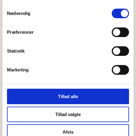
Samtykkevalg
Nødvendig
Præferencer
Statistik
Marketing
Tillad alle
25 juni, 2026
Kultur
Tillad valgte
Morgensang i Skagen Kapel
Hele højsommeren inviterer Skagen Kirke til Morgensang hver
Afvis
onsdag kl. 9.30 i Skagen Kapel. Velkommen til en kort