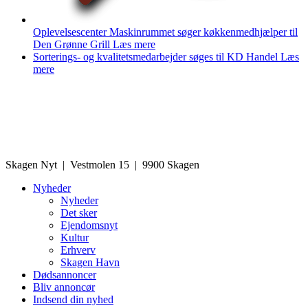
Oplevelsescenter Maskinrummet søger køkkenmedhjælper til
Den Grønne Grill
Læs mere
Sorterings- og kvalitetsmedarbejder søges til KD Handel
Læs
mere
Skagen Nyt | Vestmolen 15 | 9900 Skagen
Nyheder
Nyheder
Det sker
Ejendomsnyt
Kultur
Erhverv
Skagen Havn
Dødsannoncer
Bliv annoncør
Indsend din nyhed