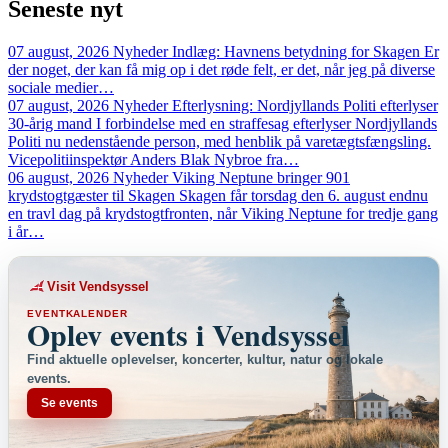
Seneste
nyt
07 august, 2026
Nyheder
Indlæg: Havnens betydning for Skagen
Er
der noget, der kan få mig op i det røde felt, er det, når jeg på diverse
sociale medier…
07 august, 2026
Nyheder
Efterlysning: Nordjyllands Politi efterlyser
30-årig mand
I forbindelse med en straffesag efterlyser Nordjyllands
Politi nu nedenstående person, med henblik på varetægtsfængsling.
Vicepolitiinspektør Anders Blak Nybroe fra…
06 august, 2026
Nyheder
Viking Neptune bringer 901
krydstogtgæster til Skagen
Skagen får torsdag den 6. august endnu
en travl dag på krydstogtfronten, når Viking Neptune for tredje gang
i år…
Visit Vendsyssel
EVENTKALENDER
Oplev events i Vendsyssel
Find aktuelle oplevelser, koncerter, kultur, natur og lokale
events.
Se events