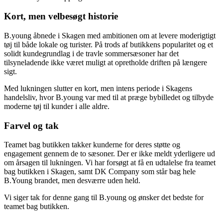
Kort, men velbesøgt historie
B.young åbnede i Skagen med ambitionen om at levere moderigtigt
tøj til både lokale og turister. På trods af butikkens popularitet og et
solidt kundegrundlag i de travle sommersæsoner har det
tilsyneladende ikke været muligt at opretholde driften på længere
sigt.
Med lukningen slutter en kort, men intens periode i Skagens
handelsliv, hvor B.young var med til at præge bybilledet og tilbyde
moderne tøj til kunder i alle aldre.
Farvel og tak
Teamet bag butikken takker kunderne for deres støtte og
engagement gennem de to sæsoner. Der er ikke meldt yderligere ud
om årsagen til lukningen. Vi har forsøgt at få en udtalelse fra teamet
bag butikken i Skagen, samt DK Company som står bag hele
B.Young brandet, men desværre uden held.
Vi siger tak for denne gang til B.young og ønsker det bedste for
teamet bag butikken.