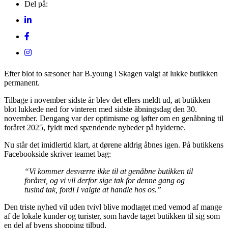
Del på:
Efter blot to sæsoner har B.young i Skagen valgt at lukke butikken
permanent.
Tilbage i november sidste år blev det ellers meldt ud, at butikken
blot lukkede ned for vinteren med sidste åbningsdag den 30.
november. Dengang var der optimisme og løfter om en genåbning til
foråret 2025, fyldt med spændende nyheder på hylderne.
Nu står det imidlertid klart, at dørene aldrig åbnes igen. På butikkens
Facebookside skriver teamet bag:
“Vi kommer desværre ikke til at genåbne butikken til
foråret, og vi vil derfor sige tak for denne gang og
tusind tak, fordi I valgte at handle hos os.”
Den triste nyhed vil uden tvivl blive modtaget med vemod af mange
af de lokale kunder og turister, som havde taget butikken til sig som
en del af byens shopping tilbud.