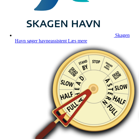
Skagen
Havn søger havneassistent
Læs mere