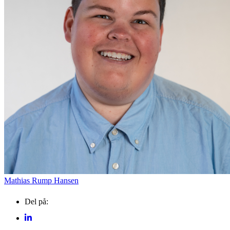
EVENTKALENDER
Oplev events i
Vendsyssel
Workshop
Find aktuelle oplevelser, koncerter, kultur,
Hajdissektion på Natu
natur og lokale events.
Museum
6. aug.
Se events
Mathias Rump Hansen
Del på: