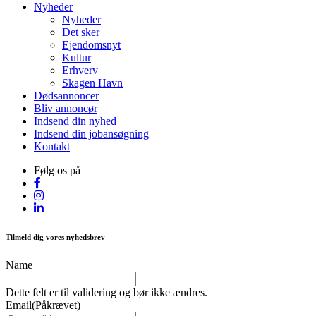
Nyheder
Nyheder
Det sker
Ejendomsnyt
Kultur
Erhverv
Skagen Havn
Dødsannoncer
Bliv annoncør
Indsend din nyhed
Indsend din jobansøgning
Kontakt
Følg os på
Tilmeld dig vores nyhedsbrev
Name
Dette felt er til validering og bør ikke ændres.
Email
(Påkrævet)