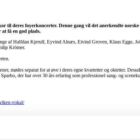
kor til deres foyerkoncerter. Denne gang vil det anerkendte norsk
r at få en god plads.
ange af Halfdan Kjerulf, Eyvind Alnæs, Eivind Groven, Klaus Egge, 
ilip Krömer.
rten.
er, mødes separat for at øve i deres egne kvartetter og oktetter. Desud
l Sparbo, der har over 30 års erfaring som professionel sang- og scenek
viken-vokal/
– og er faldet pladask for byen
Midt på gågaden har der gennem juli v
inviterer til stor sommerudstilling
Efter en særdeles vellykket åbning i