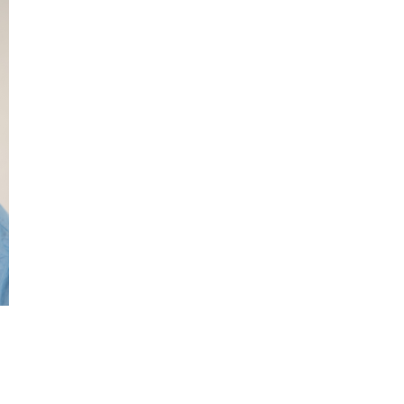
Guidede ture
Oplev Skagen med Bedford
bussen fra 1937
Udeliv
rhistorisk
Ravtur og kystvandring
6. aug.
6. aug.