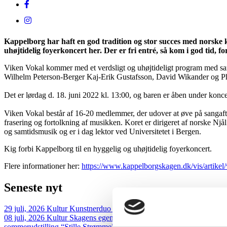
Kappelborg har haft en god tradition og stor succes med norske 
uhøjtidelig foyerkoncert her. Der er fri entré, så kom i god tid, fo
Viken Vokal kommer med et verdsligt og uhøjtideligt program med s
Wilhelm Peterson-Berger Kaj-Erik Gustafsson, David Wikander og Ph
Det er lørdag d. 18. juni 2022 kl. 13:00, og baren er åben under konce
Viken Vokal består af 16-20 medlemmer, der udover at øve på sangaften
frasering og fortolkning af musikken. Koret er dirigeret af norske Njå
og samtidsmusik og er i dag lektor ved Universitetet i Bergen.
Kig forbi Kappelborg til en hyggelig og uhøjtidelig foyerkoncert.
Flere informationer her:
https://www.kappelborgskagen.dk/vis/artikel/
Seneste
nyt
29 juli, 2026
Kultur
Kunstnerduo åbnede sommergalleri midt i Skagen 
08 juli, 2026
Kultur
Skagens egen kunstner vender hjem – Galleri Juul 
sommerudstilling “Stille Strømme”, der…