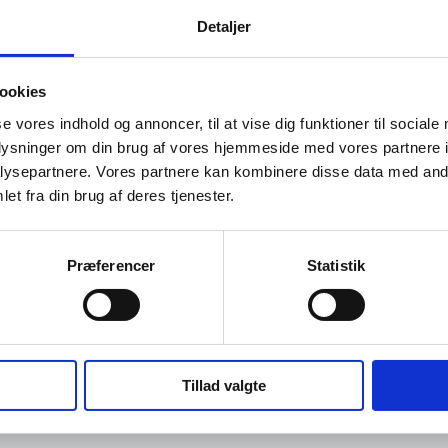
nviterer Skagen Kirke til Morgensang hver onsdag kl. 9.30 i Skagen
Detaljer
ookies
se vores indhold og annoncer, til at vise dig funktioner til sociale
oplysninger om din brug af vores hjemmeside med vores partnere i
ysepartnere. Vores partnere kan kombinere disse data med andr
et fra din brug af deres tjenester.
Guidede ture
Workshop
Oplev Skagen med
Udeliv
Præferencer
Statistik
Bedford bussen fra
Hajdissektion på
Ravtur og
1937
Naturhistorisk
kystvandring
6. aug.
Museum
6. aug.
6. aug.
Tillad valgte