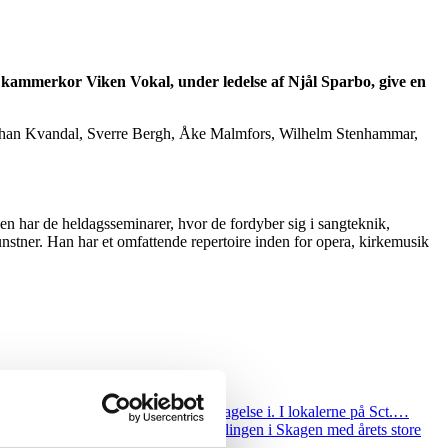
e kammerkor Viken Vokal, under ledelse af Njål Sparbo, give en
Johan Kvandal, Sverre Bergh, Åke Malmfors, Wilhelm Stenhammar,
en har de heldagsseminarer, hvor de fordyber sig i sangteknik,
unstner. Han har et omfattende repertoire inden for opera, kirkemusik
æret endnu mere kunst at gå på opdagelse i. I lokalerne på Sct.…
 påsken fortsætter Galleri Juul udviklingen i Skagen med årets store