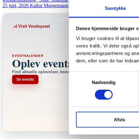
25 juni, 2026
Kultur
Morgensang i Skagen Kapel
Hele højsommeren i
Samtykke
Visit Vendsyssel
Denne hjemmeside bruger c
Vi bruger cookies til at tilpas
vores trafik. Vi deler også 
annonceringspartnere og anal
EVENTKALENDER
Oplev events i Vendsyssel
dem, eller som de har indsaml
Find aktuelle oplevelser, koncerter, kultur, natur og lokale events.
Samtykkevalg
Se events
Nødvendig
Afvis