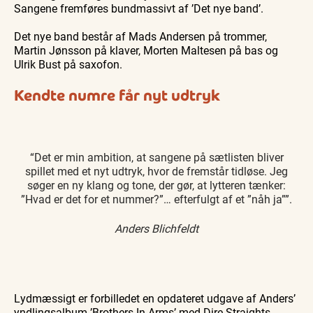
Sangene fremføres bundmassivt af ’Det nye band’.
Det nye band består af Mads Andersen på trommer,
Martin Jønsson på klaver, Morten Maltesen på bas og
Ulrik Bust på saxofon.
Kendte numre får nyt udtryk
“Det er min ambition, at sangene på sætlisten bliver
spillet med et nyt udtryk, hvor de fremstår tidløse. Jeg
søger en ny klang og tone, der gør, at lytteren tænker:
”Hvad er det for et nummer?”… efterfulgt af et ”nåh ja””.
Anders Blichfeldt
Lydmæssigt er forbilledet en opdateret udgave af Anders’
yndlingsalbum ’Brothers In Arms’ med Dire Straights.