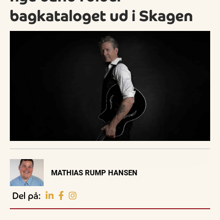
bagkataloget ud i Skagen
Visit Vendsyssel
MATHIAS RUMP HANSEN
EVENTKALENDER
Oplev events i
Del på:
Vendsyssel
Guidede ture
Guidede ture
Familie
Find aktuelle oplevelser, koncerter, kultur,