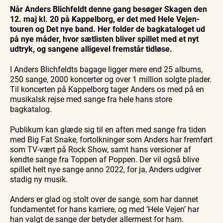
Oplev
Oplev
Se
natur og lokale events.
Når Anders Blichfeldt denne gang besøger Skagen den
Skagen
Skagen
Skagen
med
med
fra
12. maj kl. 20 på Kappelborg, er det med Hele Vejen-
Se events
9. aug.
9. aug.
9. aug.
Bedford
Bedford
søsiden
touren og Det nye band. Her folder de bagkataloget ud
bussen
bussen
med
fra 1937
fra 1937
Postbåd
på nye måder, hvor sætlisten bliver spillet med et nyt
Tunø
udtryk, og sangene alligevel fremstår tidløse.
I Anders Blichfeldts bagage ligger mere end 25 albums,
250 sange, 2000 koncerter og over 1 million solgte plader.
Til koncerten på Kappelborg tager Anders os med på en
musikalsk rejse med sange fra hele hans store
bagkatalog.
Publikum kan glæde sig til en aften med sange fra tiden
med Big Fat Snake, fortolkninger som Anders har fremført
som TV-vært på Rock Show, samt hans versioner af
kendte sange fra Toppen af Poppen. Der vil også blive
spillet helt nye sange anno 2022, for ja, Anders udgiver
stadig ny musik.
Anders er glad og stolt over de sange, som har dannet
fundamentet for hans karriere, og med ’Hele Vejen’ har
han valgt de sange der betyder allermest for ham.