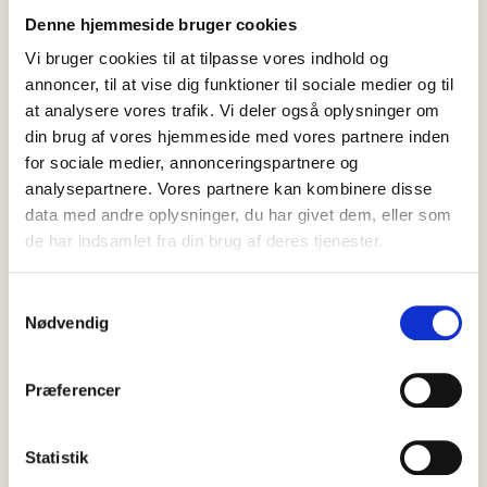
Denne hjemmeside bruger cookies
Vi bruger cookies til at tilpasse vores indhold og
annoncer, til at vise dig funktioner til sociale medier og til
at analysere vores trafik. Vi deler også oplysninger om
din brug af vores hjemmeside med vores partnere inden
for sociale medier, annonceringspartnere og
analysepartnere. Vores partnere kan kombinere disse
data med andre oplysninger, du har givet dem, eller som
de har indsamlet fra din brug af deres tjenester.
Samtykkevalg
06 august, 2026
Nyheder
Nødvendig
Brøndums Hotel skal fortsat
sælges: Jagten på den rette køber
Præferencer
går nu ind i næste runde
Brøndums Hotel er fortsat til salg. Efter mere end et års
Statistik
undersøgelser, analyser og dialog om en omfattende
modernisering meddelte…