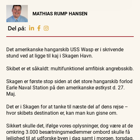
Visit Vendsyssel
MATHIAS RUMP HANSEN
EVENTKALENDER
Oplev events i
Del på:
Vendsyssel
Workshop
Guidede ture
Udeliv
Find aktuelle oplevelser, koncerter, kultur,
Hajdissektion
Oplev
Ravtur
natur og lokale events.
Det amerikanske hangarskib USS Wasp er i skrivende
på
Skagen
og
Naturhistorisk
med
kystvand
stund ved at ligge til kaj i Skagen Havn.
Se events
6. aug.
6. aug.
6. aug.
Museum
Bedford
bussen
fra 1937
Skibet er et såkaldt: multifunktionel amfibisk angrebsskib.
Skagen er første stop siden at det store hangarskib forlod
Earle Naval Station på den amerikanske østkyst d. 27.
Maj.
Det er i Skagen for at tanke til næste del af dens rejse –
hvor skibets destination er, kan man kun gisne om.
Sikkert skulle det, ifølge vores oplysninger, dog være at de
omkring 3.000 besætningsmedlemmer ombord skulle få
lejlighed til at udforske byen i dag samt i morgen, torsdag.