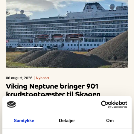
06 august, 2026
Nyheder
Viking Neptune bringer 901
krydstogtgæster til Skagen
Skagen får torsdag den 6. august endnu en travl dag på
krydstogtfronten, når Viking Neptune for tredje gang i år…
Samtykke
Detaljer
Om