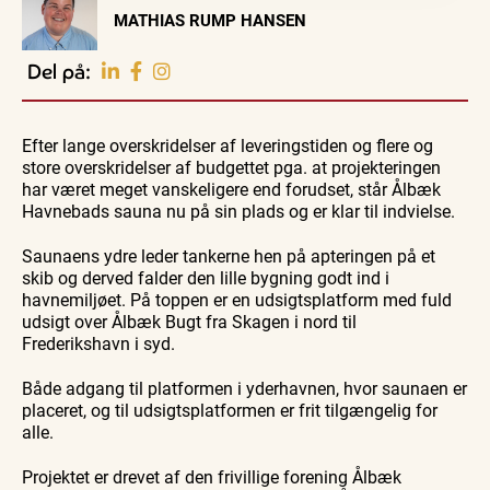
Visit Vendsyssel
MATHIAS RUMP HANSEN
EVENTKALENDER
Oplev events i
Del på:
Vendsyssel
Workshop
Guidede ture
Udeliv
Find aktuelle oplevelser, koncerter, kultur,
Hajdissektion
Oplev
Ravtur
natur og lokale events.
Efter lange overskridelser af leveringstiden og flere og
på
Skagen
og
Naturhistorisk
med
kystvand
store overskridelser af budgettet pga. at projekteringen
Se events
6. aug.
6. aug.
6. aug.
Museum
Bedford
har været meget vanskeligere end forudset, står Ålbæk
bussen
fra 1937
Havnebads sauna nu på sin plads og er klar til indvielse.
Saunaens ydre leder tankerne hen på apteringen på et
skib og derved falder den lille bygning godt ind i
havnemiljøet. På toppen er en udsigtsplatform med fuld
udsigt over Ålbæk Bugt fra Skagen i nord til
Frederikshavn i syd.
Både adgang til platformen i yderhavnen, hvor saunaen er
placeret, og til udsigtsplatformen er frit tilgængelig for
alle.
Projektet er drevet af den frivillige forening Ålbæk