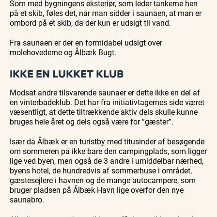
Som med bygningens eksteriør, som leder tankerne hen
på et skib, føles det, når man sidder i saunaen, at man er
ombord på et skib, da der kun er udsigt til vand.
Fra saunaen er der en formidabel udsigt over
molehovederne og Ålbæk Bugt.
IKKE EN LUKKET KLUB
Modsat andre tilsvarende saunaer er dette ikke en del af
en vinterbadeklub. Det har fra initiativtagernes side været
væsentligt, at dette tiltrækkende aktiv dels skulle kunne
bruges hele året og dels også være for ”gæster”.
Især da Ålbæk er en turistby med titusinder af besøgende
om sommeren på ikke bare den campingplads, som ligger
lige ved byen, men også de 3 andre i umiddelbar nærhed,
byens hotel, de hundredvis af sommerhuse i området,
gæstesejlere i havnen og de mange autocampere, som
bruger pladsen på Ålbæk Havn lige overfor den nye
saunabro.