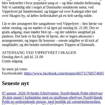
blev bekræftet i hvor populært sang er – og ikke mindst fællessang.
Når vi samtidig står i noget af Danmarks smukkeste natur, ved
Vippefyret på Sønderstrand, og kigger ud over Kattegat eller ind
over Skagen by, så løftes fællesskabet på en helt særlig måde.
I år er der arrangeret fire sangaftener ved Vippefyret – den første var
sidste onsdag, og nu mødes vi så igen på onsdag kl. 21.00. Der er
gratis adgang, man møder blot op – og der uddeles sangblad på
pladsen. Det hele er fra hjerte til hjerte, der er ingen økonomi i
arrangementet, og ingen får honorar – eneste udgifter er til tryk af
sangbladet, og det betaler turistforeningen Toppen af Danmark.
AFTENSANG VED VIPPEFYRET I SKAGEN
Onsdag den 6. juli kl. 21.00
Gratis adgang
Se mere på vores
Facebookside:
https://www.facebook.com/groups/443711760574605
Seneste
nyt
07 august, 2026
Nyheder
Efterlysning: Nordjyllands Politi efterlyser
30-årig mand
I forbindelse med en straffesag efterlyser Nordjyllands
Politi nu nedenstående person, med henblik på varetægtsfængsling.