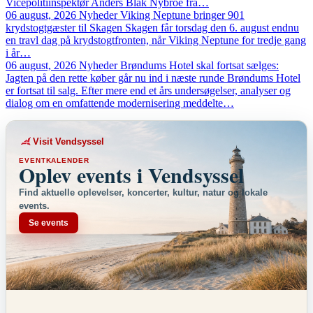
Vicepolitiinspektør Anders Blak Nybroe fra…
06 august, 2026
Nyheder
Viking Neptune bringer 901
krydstogtgæster til Skagen
Skagen får torsdag den 6. august endnu
en travl dag på krydstogtfronten, når Viking Neptune for tredje gang
i år…
06 august, 2026
Nyheder
Brøndums Hotel skal fortsat sælges:
Jagten på den rette køber går nu ind i næste runde
Brøndums Hotel
er fortsat til salg. Efter mere end et års undersøgelser, analyser og
dialog om en omfattende modernisering meddelte…
Visit Vendsyssel
EVENTKALENDER
Oplev events i Vendsyssel
Find aktuelle oplevelser, koncerter, kultur, natur og lokale
events.
Se events