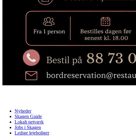
Nyheder
Skagen Guide
Lokalt netværk
Jobs i Skagen
Ledige lejeboliger