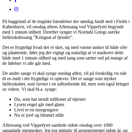
På baggrund af de tragiske hændelser der søndag fandt sted i Fields i
København, vil onsdag aftens Aftensang ved Vippefyret begynde
med 1 minuts stilhed. Derefter synger vi Nordahl Griegs stærke
fællesskabssang ”Kringsat af fjender”.
Det er frygteligt hvad der er sket, og med varme tanker til både ofre
og pårørende, føler jeg det vigtigt og naturligt at vi markerer dette
både med 1 minuts stilhed og med sang som sætter ord på mange af
de følelser vi alle går med.
De andre sange vi skal synge onsdag aften, vil på forskellig vis tale
til os midt i det frygtelige vi oplever. Det er sange som styrker
fællesskabet, som favner i en udfordrende tid, men som også bringer
os videre. Vi skal bl.a. synge:
Du, som har tændt millioner af stjerner
Lysets engel går med glans
Livet er en morgengave
Nu er jord og himmel stille
Aftensang ved Vippefyret samlede sidste onsdag over 1000
sangglade mennesker. Jeg tog initiativ til arrangementet sidste år, og