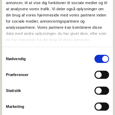
annoncer, til at vise dig funktioner til sociale medier og til
at analysere vores trafik. Vi deler også oplysninger om
din brug af vores hjemmeside med vores partnere inden
for sociale medier, annonceringspartnere og
analysepartnere. Vores partnere kan kombinere disse
data med andre oplysninger, du har givet dem, eller som
de har indsamlet fra din brug af deres tjenester.
Samtykkevalg
07 august, 2026
Nyheder
Nødvendig
Efterlysning: Nordjyllands Politi
efterlyser 30-årig mand
Præferencer
I forbindelse med en straffesag efterlyser Nordjyllands Politi
nu nedenstående person, med henblik på varetægtsfængsling.
Vicepolitiinspektør Anders Blak Nybroe fra…
Statistik
Marketing