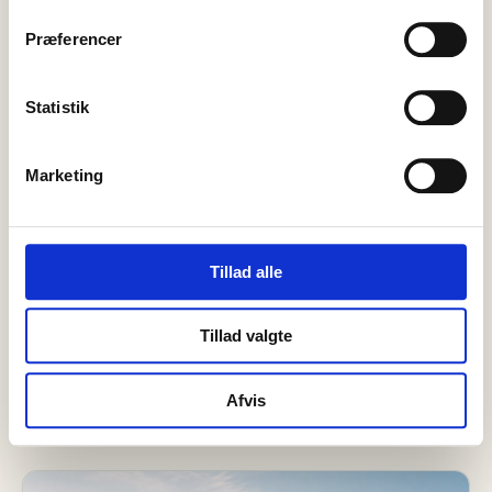
Præferencer
Statistik
Marketing
06 august, 2026
Nyheder
Viking Neptune bringer 901
Tillad alle
krydstogtgæster til Skagen
Skagen får torsdag den 6. august endnu en travl dag på
Tillad valgte
krydstogtfronten, når Viking Neptune for tredje gang i år…
Afvis