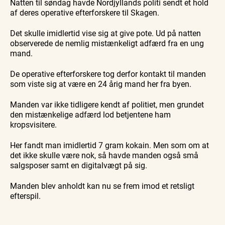
Natten til søndag havde Nordjyllands politi sendt et hold
Skagen
Skagen
Skagen
med
med
fra
af deres operative efterforskere til Skagen.
Se events
8. aug.
8. aug.
8. aug.
Bedford
Bedford
søsiden
bussen
bussen
med
fra 1937
fra 1937
Postbåd
Det skulle imidlertid vise sig at give pote. Ud på natten
Tunø
observerede de nemlig mistænkeligt adfærd fra en ung
mand.
De operative efterforskere tog derfor kontakt til manden
som viste sig at være en 24 årig mand her fra byen.
Manden var ikke tidligere kendt af politiet, men grundet
den mistænkelige adfærd lod betjentene ham
kropsvisitere.
Her fandt man imidlertid 7 gram kokain. Men som om at
det ikke skulle være nok, så havde manden også små
salgsposer samt en digitalvægt på sig.
Manden blev anholdt kan nu se frem imod et retsligt
efterspil.