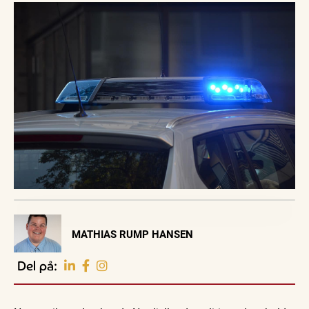
Visit Vendsyssel
MATHIAS RUMP HANSEN
EVENTKALENDER
Oplev events i
Del på:
Vendsyssel
Guidede ture
Guidede ture
Familie
Find aktuelle oplevelser, koncerter, kultur,
Oplev
Oplev
Se
natur og lokale events.