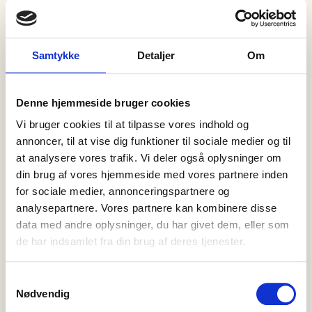
Samtykke
Detaljer
Om
Denne hjemmeside bruger cookies
07 august, 2026
Nyheder
Vi bruger cookies til at tilpasse vores indhold og
Efterlysning: Nordjyllands Politi
annoncer, til at vise dig funktioner til sociale medier og til
efterlyser 30-årig mand
at analysere vores trafik. Vi deler også oplysninger om
I forbindelse med en straffesag efterlyser Nordjyllands Politi
din brug af vores hjemmeside med vores partnere inden
nu nedenstående person, med henblik på varetægtsfængsling.
for sociale medier, annonceringspartnere og
Vicepolitiinspektør Anders Blak Nybroe fra…
analysepartnere. Vores partnere kan kombinere disse
data med andre oplysninger, du har givet dem, eller som
de har indsamlet fra din brug af deres tjenester.
Samtykkevalg
Nødvendig