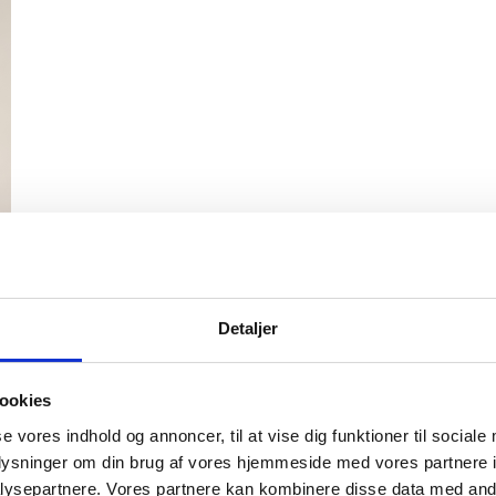
rhistorisk
Oplev Skagen med Bedford
Ravtur og kystvandring
bussen fra 1937
6. aug.
6. aug.
Detaljer
ookies
se vores indhold og annoncer, til at vise dig funktioner til sociale
oplysninger om din brug af vores hjemmeside med vores partnere i
ysepartnere. Vores partnere kan kombinere disse data med andr