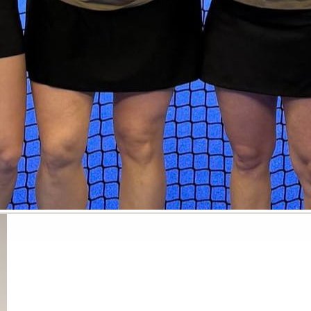
Guidede ture
Udeliv