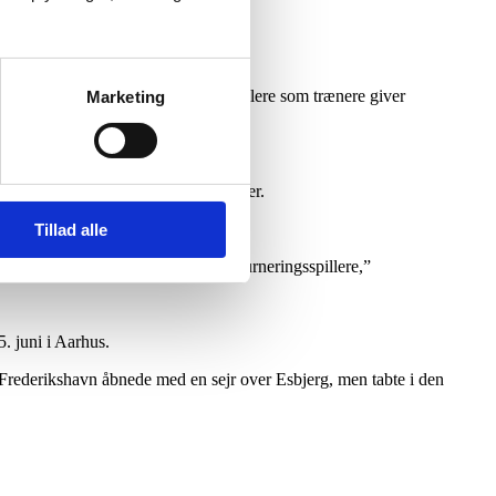
e ned.
sning med dygtige elitedivisionsspillere som trænere giver
Marketing
, som holdturneringen i padel hedder.
Tillad alle
oldklubber, der har så mange aktive turneringsspillere,”
. juni i Aarhus.
Frederikshavn åbnede med en sejr over Esbjerg, men tabte i den