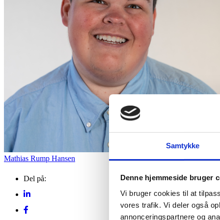
Hajdissektion på Natu
natur og lokale events.
Museum
Se events
6. aug.
Samtykke
Mathias Rump Hansen
Denne hjemmeside bruger c
Del på:
Vi bruger cookies til at tilpas
vores trafik. Vi deler også 
annonceringspartnere og anal