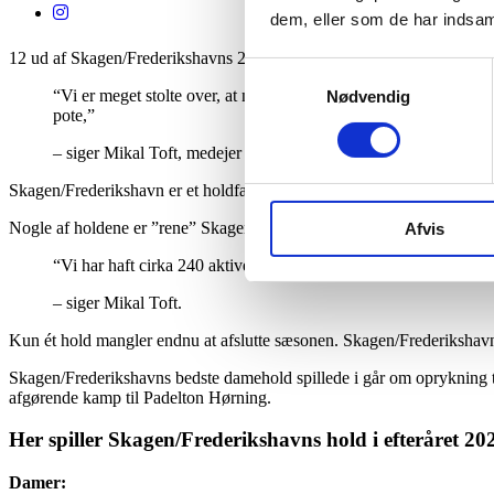
dem, eller som de har indsaml
12 ud af Skagen/Frederikshavns 27 turneringshold i padel rykkede op 
Samtykkevalg
“Vi er meget stolte over, at næsten halvdelen af vores hold kun
Nødvendig
pote,”
– siger Mikal Toft, medejer af Padel 99.
Skagen/Frederikshavn er et holdfællesskab mellem Padel 99 i Frederi
Nogle af holdene er ”rene” Skagen- eller Frederikshavn-hold, mens and
Afvis
“Vi har haft cirka 240 aktive turneringsspillere i foråret. Det e
– siger Mikal Toft.
Kun ét hold mangler endnu at afslutte sæsonen. Skagen/Frederikshavns 
Skagen/Frederikshavns bedste damehold spillede i går om oprykning t
afgørende kamp til Padelton Hørning.
Her spiller Skagen/Frederikshavns hold i efteråret 20
Damer: