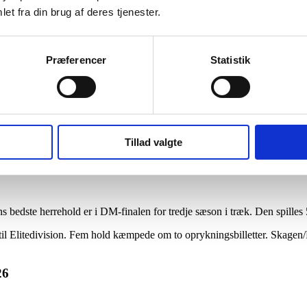
et fra din brug af deres tjenester.
i forårssæsonen, som sluttede i går. Kun ét hold må tage turen en rækk
ne lade champagnepropperne springe. Der er ingen tvivl om, at vores sat
Præferencer
Statistik
kshavn og Skagen Padelcenter. Hele 27 hold har deltaget i Lunar Ligaen
re hold består af spillere fra begge centre.
Tillad valgte
r ret vildt og fortæller alt om padels popularitet. Der er ikke mange fodb
bedste herrehold er i DM-finalen for tredje sæson i træk. Den spilles 5
il Elitedivision. Fem hold kæmpede om to oprykningsbilletter. Skagen/
26