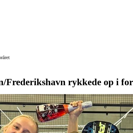
råret
n/Frederikshavn rykkede op i for