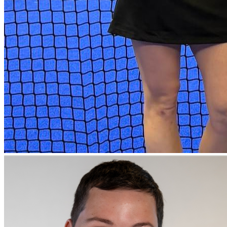
Visit Vendsyssel
EVENTKALENDER
Oplev events i
Vendsyssel
Workshop
Find aktuelle oplevelser, koncerter, kultur,