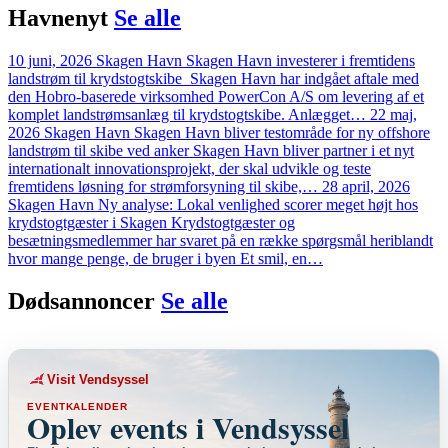
Havne
nyt
Se alle
10 juni, 2026
Skagen Havn
Skagen Havn investerer i fremtidens
landstrøm til krydstogtskibe
Skagen Havn har indgået aftale med
den Hobro-baserede virksomhed PowerCon A/S om levering af et
komplet landstrømsanlæg til krydstogtskibe. Anlægget…
22 maj,
2026
Skagen Havn
Skagen Havn bliver testområde for ny offshore
landstrøm til skibe ved anker
Skagen Havn bliver partner i et nyt
internationalt innovationsprojekt, der skal udvikle og teste
fremtidens løsning for strømforsyning til skibe,…
28 april, 2026
Skagen Havn
Ny analyse: Lokal venlighed scorer meget højt hos
krydstogtgæster i Skagen
Krydstogtgæster og
besætningsmedlemmer har svaret på en række spørgsmål heriblandt
hvor mange penge, de bruger i byen Et smil, en…
Dødsannoncer
Se alle
Visit Vendsyssel
EVENTKALENDER
Oplev events i Vendsyssel